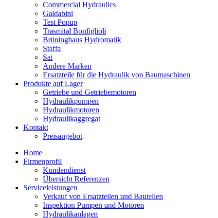
Commercial Hydraulics
Galdabini
Test Popup
Trasmital Bonfiglioli
Brüninghaus Hydromatik
Staffa
Sai
Andere Marken
Ersatzteile für die Hydraulik von Baumaschinen
Produkte auf Lager
Getriebe und Getriebemotoren
Hydraulikpumpen
Hydraulikmotoren
Hydraulikaggregat
Kontakt
Preisangebot
Home
Firmenprofil
Kundendienst
Übersicht Referenzen
Serviceleistungen
Verkauf von Ersatzteilen und Bauteilen
Inspektion Pumpen und Motoren
Hydraulikanlagen