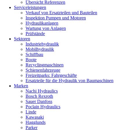
Übersicht Referenzen
Serviceleistungen
Verkauf von Ersatzteilen und Bauteilen
Inspektion Pumpen und Motoren
Hydraulikanlagen
Wartung von Anlagen
Prüfstände
Sektoren
Industriehydraulik
Mobilhydraulik
Schiffbau
Boote
Recyclingmaschinen
Schienenfahrzeuge
Freizeitparks: Fahrgeschäfte
Ersatzteile für die Hydraulik von Baumaschinen
Marken
Nachi Hydraulics
Bosch Rexroth
Sauer Danfoss
Poclain Hydraulics
Linde
Kawasaki
Hagglunds
Parker