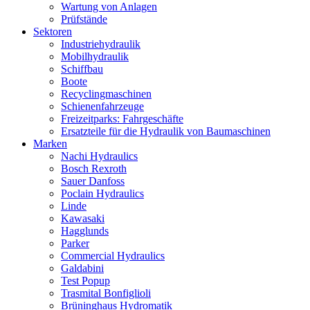
Wartung von Anlagen
Prüfstände
Sektoren
Industriehydraulik
Mobilhydraulik
Schiffbau
Boote
Recyclingmaschinen
Schienenfahrzeuge
Freizeitparks: Fahrgeschäfte
Ersatzteile für die Hydraulik von Baumaschinen
Marken
Nachi Hydraulics
Bosch Rexroth
Sauer Danfoss
Poclain Hydraulics
Linde
Kawasaki
Hagglunds
Parker
Commercial Hydraulics
Galdabini
Test Popup
Trasmital Bonfiglioli
Brüninghaus Hydromatik