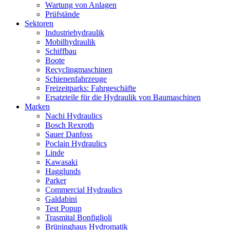
Wartung von Anlagen
Prüfstände
Sektoren
Industriehydraulik
Mobilhydraulik
Schiffbau
Boote
Recyclingmaschinen
Schienenfahrzeuge
Freizeitparks: Fahrgeschäfte
Ersatzteile für die Hydraulik von Baumaschinen
Marken
Nachi Hydraulics
Bosch Rexroth
Sauer Danfoss
Poclain Hydraulics
Linde
Kawasaki
Hagglunds
Parker
Commercial Hydraulics
Galdabini
Test Popup
Trasmital Bonfiglioli
Brüninghaus Hydromatik