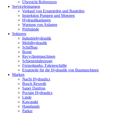
Übersicht Referenzen
Serviceleistungen
Verkauf von Ersatzteilen und Bauteilen
Inspektion Pumpen und Motoren
Hydraulikanlagen
Wartung von Anlagen
Prüfstände
Sektoren
Industriehydraulik
Mobilhydraulik
Schiffbau
Boote
Recyclingmaschinen
Schienenfahrzeuge
Freizeitparks: Fahrgeschäfte
Ersatzteile für die Hydraulik von Baumaschinen
Marken
Nachi Hydraulics
Bosch Rexroth
Sauer Danfoss
Poclain Hydraulics
Linde
Kawasaki
Hagglunds
Parker