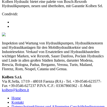
Kolben Hydraulic bietet eine palette von Bosch-Rexroth
Hydraulikpumpen, neuen und überholten, mit Garantie Kolben Srl.
Condividi:
Inspektion und Wartung von Hydraulikpumpen, Hydraulikmotoren
und Hydraulikanlagen für den Mobilhydrauliksektor und den
Industriesektor. Verkauf von Ersatzteilen und Hydraulikbauteilen
wichtiger Marken, wie Rexroth, Sauer Danfoss, Poclain Hydraulics
und Linde in allen großen Städten Italiens, darunter Modena,
Brescia, Bologna, Padua, Bergamo, Verona, Turin, Mailand,
Florenz, Rom, Neapel, Catania und Genua.
Kolben S.r.l.
Via R.Sella, 17/19 - 48018 Faenza (RA) - Tel. +39-0546-623577-
Fax +39-0546-627237 P.IVA /C.F.: 03367860362 - E-Mail:
kolben@kolben.it
Home
Kontakt
Datenschutzerklärung und Allgemeine Geschäftsbedingungen