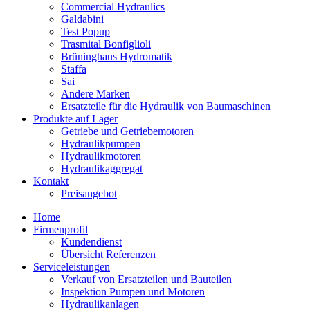
Commercial Hydraulics
Galdabini
Test Popup
Trasmital Bonfiglioli
Brüninghaus Hydromatik
Staffa
Sai
Andere Marken
Ersatzteile für die Hydraulik von Baumaschinen
Produkte auf Lager
Getriebe und Getriebemotoren
Hydraulikpumpen
Hydraulikmotoren
Hydraulikaggregat
Kontakt
Preisangebot
Home
Firmenprofil
Kundendienst
Übersicht Referenzen
Serviceleistungen
Verkauf von Ersatzteilen und Bauteilen
Inspektion Pumpen und Motoren
Hydraulikanlagen