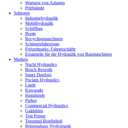
Wartung von Anlagen
Prüfstände
Sektoren
Industriehydraulik
Mobilhydraulik
Schiffbau
Boote
Recyclingmaschinen
Schienenfahrzeuge
Freizeitparks: Fahrgeschäfte
Ersatzteile für die Hydraulik von Baumaschinen
Marken
Nachi Hydraulics
Bosch Rexroth
Sauer Danfoss
Poclain Hydraulics
Linde
Kawasaki
Hagglunds
Parker
Commercial Hydraulics
Galdabini
Test Popup
Trasmital Bonfiglioli
Brüninghaus Hydromatik