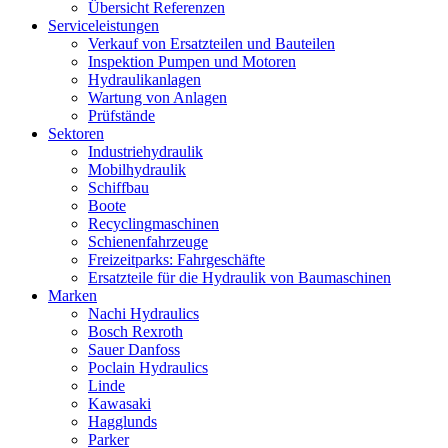
Übersicht Referenzen
Serviceleistungen
Verkauf von Ersatzteilen und Bauteilen
Inspektion Pumpen und Motoren
Hydraulikanlagen
Wartung von Anlagen
Prüfstände
Sektoren
Industriehydraulik
Mobilhydraulik
Schiffbau
Boote
Recyclingmaschinen
Schienenfahrzeuge
Freizeitparks: Fahrgeschäfte
Ersatzteile für die Hydraulik von Baumaschinen
Marken
Nachi Hydraulics
Bosch Rexroth
Sauer Danfoss
Poclain Hydraulics
Linde
Kawasaki
Hagglunds
Parker