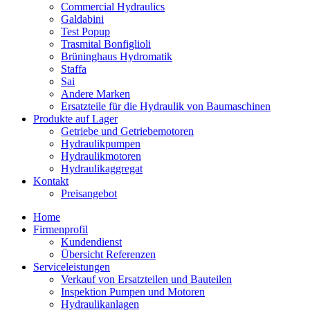
Commercial Hydraulics
Galdabini
Test Popup
Trasmital Bonfiglioli
Brüninghaus Hydromatik
Staffa
Sai
Andere Marken
Ersatzteile für die Hydraulik von Baumaschinen
Produkte auf Lager
Getriebe und Getriebemotoren
Hydraulikpumpen
Hydraulikmotoren
Hydraulikaggregat
Kontakt
Preisangebot
Home
Firmenprofil
Kundendienst
Übersicht Referenzen
Serviceleistungen
Verkauf von Ersatzteilen und Bauteilen
Inspektion Pumpen und Motoren
Hydraulikanlagen