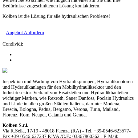
werden Sie so schnell wie möglich mit einer auf Sie und Ihre
Bedürfnisse zugeschnittenen Lösung kontaktieren.
Kolben ist die Lösung für alle hydraulischen Probleme!
Angebot Anfordern
Condividi:
Inspektion und Wartung von Hydraulikpumpen, Hydraulikmotoren
und Hydraulikanlagen für den Mobilhydrauliksektor und den
Industriesektor. Verkauf von Ersatzteilen und Hydraulikbauteilen
wichtiger Marken, wie Rexroth, Sauer Danfoss, Poclain Hydraulics
und Linde in allen großen Städten Italiens, darunter Modena,
Brescia, Bologna, Padua, Bergamo, Verona, Turin, Mailand,
Florenz, Rom, Neapel, Catania und Genua.
Kolben S.r.l.
Via R.Sella, 17/19 - 48018 Faenza (RA) - Tel. +39-0546-623577-
Fax +39-0546-627237 P.IVA /C.F.: 03367860362 - E-Mail: