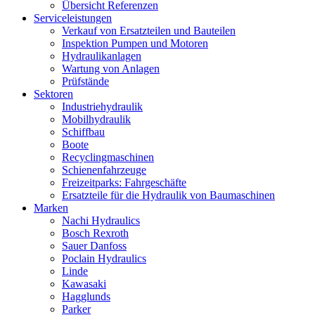
Übersicht Referenzen
Serviceleistungen
Verkauf von Ersatzteilen und Bauteilen
Inspektion Pumpen und Motoren
Hydraulikanlagen
Wartung von Anlagen
Prüfstände
Sektoren
Industriehydraulik
Mobilhydraulik
Schiffbau
Boote
Recyclingmaschinen
Schienenfahrzeuge
Freizeitparks: Fahrgeschäfte
Ersatzteile für die Hydraulik von Baumaschinen
Marken
Nachi Hydraulics
Bosch Rexroth
Sauer Danfoss
Poclain Hydraulics
Linde
Kawasaki
Hagglunds
Parker