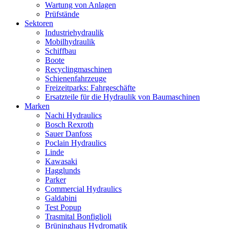
Wartung von Anlagen
Prüfstände
Sektoren
Industriehydraulik
Mobilhydraulik
Schiffbau
Boote
Recyclingmaschinen
Schienenfahrzeuge
Freizeitparks: Fahrgeschäfte
Ersatzteile für die Hydraulik von Baumaschinen
Marken
Nachi Hydraulics
Bosch Rexroth
Sauer Danfoss
Poclain Hydraulics
Linde
Kawasaki
Hagglunds
Parker
Commercial Hydraulics
Galdabini
Test Popup
Trasmital Bonfiglioli
Brüninghaus Hydromatik