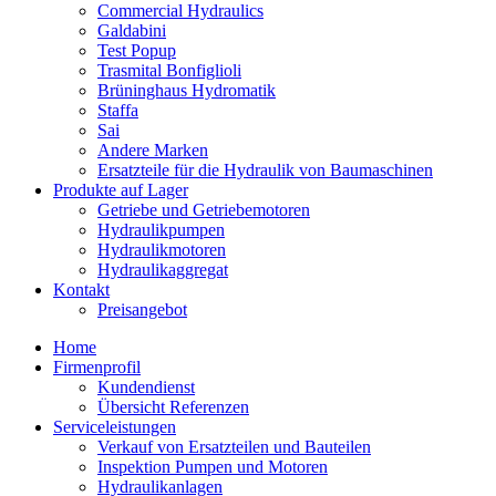
Commercial Hydraulics
Galdabini
Test Popup
Trasmital Bonfiglioli
Brüninghaus Hydromatik
Staffa
Sai
Andere Marken
Ersatzteile für die Hydraulik von Baumaschinen
Produkte auf Lager
Getriebe und Getriebemotoren
Hydraulikpumpen
Hydraulikmotoren
Hydraulikaggregat
Kontakt
Preisangebot
Home
Firmenprofil
Kundendienst
Übersicht Referenzen
Serviceleistungen
Verkauf von Ersatzteilen und Bauteilen
Inspektion Pumpen und Motoren
Hydraulikanlagen