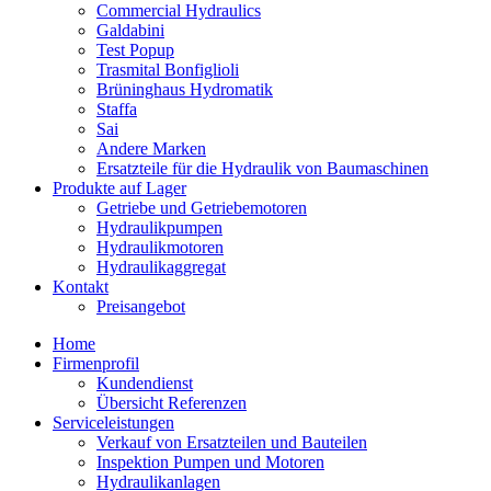
Commercial Hydraulics
Galdabini
Test Popup
Trasmital Bonfiglioli
Brüninghaus Hydromatik
Staffa
Sai
Andere Marken
Ersatzteile für die Hydraulik von Baumaschinen
Produkte auf Lager
Getriebe und Getriebemotoren
Hydraulikpumpen
Hydraulikmotoren
Hydraulikaggregat
Kontakt
Preisangebot
Home
Firmenprofil
Kundendienst
Übersicht Referenzen
Serviceleistungen
Verkauf von Ersatzteilen und Bauteilen
Inspektion Pumpen und Motoren
Hydraulikanlagen