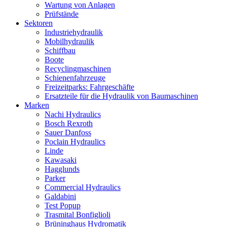
Wartung von Anlagen
Prüfstände
Sektoren
Industriehydraulik
Mobilhydraulik
Schiffbau
Boote
Recyclingmaschinen
Schienenfahrzeuge
Freizeitparks: Fahrgeschäfte
Ersatzteile für die Hydraulik von Baumaschinen
Marken
Nachi Hydraulics
Bosch Rexroth
Sauer Danfoss
Poclain Hydraulics
Linde
Kawasaki
Hagglunds
Parker
Commercial Hydraulics
Galdabini
Test Popup
Trasmital Bonfiglioli
Brüninghaus Hydromatik