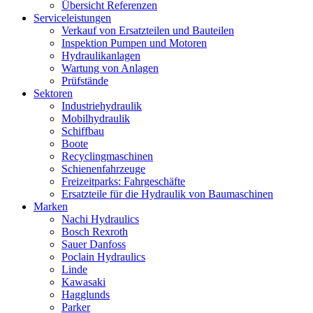
Übersicht Referenzen
Serviceleistungen
Verkauf von Ersatzteilen und Bauteilen
Inspektion Pumpen und Motoren
Hydraulikanlagen
Wartung von Anlagen
Prüfstände
Sektoren
Industriehydraulik
Mobilhydraulik
Schiffbau
Boote
Recyclingmaschinen
Schienenfahrzeuge
Freizeitparks: Fahrgeschäfte
Ersatzteile für die Hydraulik von Baumaschinen
Marken
Nachi Hydraulics
Bosch Rexroth
Sauer Danfoss
Poclain Hydraulics
Linde
Kawasaki
Hagglunds
Parker