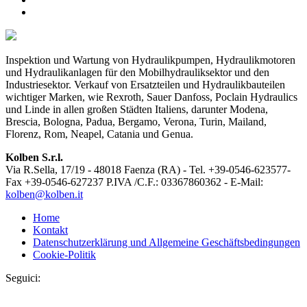
Inspektion und Wartung von Hydraulikpumpen, Hydraulikmotoren
und Hydraulikanlagen für den Mobilhydrauliksektor und den
Industriesektor. Verkauf von Ersatzteilen und Hydraulikbauteilen
wichtiger Marken, wie Rexroth, Sauer Danfoss, Poclain Hydraulics
und Linde in allen großen Städten Italiens, darunter Modena,
Brescia, Bologna, Padua, Bergamo, Verona, Turin, Mailand,
Florenz, Rom, Neapel, Catania und Genua.
Kolben S.r.l.
Via R.Sella, 17/19 - 48018 Faenza (RA) - Tel. +39-0546-623577-
Fax +39-0546-627237 P.IVA /C.F.: 03367860362 - E-Mail:
kolben@kolben.it
Home
Kontakt
Datenschutzerklärung und Allgemeine Geschäftsbedingungen
Cookie-Politik
Seguici: