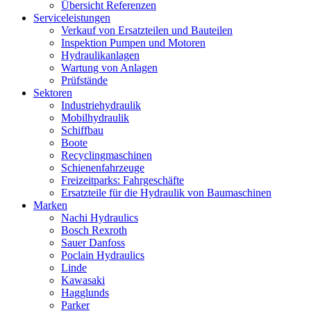
Übersicht Referenzen
Serviceleistungen
Verkauf von Ersatzteilen und Bauteilen
Inspektion Pumpen und Motoren
Hydraulikanlagen
Wartung von Anlagen
Prüfstände
Sektoren
Industriehydraulik
Mobilhydraulik
Schiffbau
Boote
Recyclingmaschinen
Schienenfahrzeuge
Freizeitparks: Fahrgeschäfte
Ersatzteile für die Hydraulik von Baumaschinen
Marken
Nachi Hydraulics
Bosch Rexroth
Sauer Danfoss
Poclain Hydraulics
Linde
Kawasaki
Hagglunds
Parker