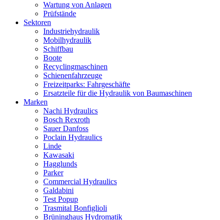
Wartung von Anlagen
Prüfstände
Sektoren
Industriehydraulik
Mobilhydraulik
Schiffbau
Boote
Recyclingmaschinen
Schienenfahrzeuge
Freizeitparks: Fahrgeschäfte
Ersatzteile für die Hydraulik von Baumaschinen
Marken
Nachi Hydraulics
Bosch Rexroth
Sauer Danfoss
Poclain Hydraulics
Linde
Kawasaki
Hagglunds
Parker
Commercial Hydraulics
Galdabini
Test Popup
Trasmital Bonfiglioli
Brüninghaus Hydromatik