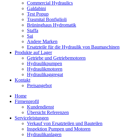
Commercial Hydraulics
Galdabini
Test Popup
Trasmital Bonfiglioli
Brüninghaus Hydromatik
Staffa
Sai
Andere Marken
Ersatzteile für die Hydraulik von Baumaschinen
Produkte auf Lager
Getriebe und Getriebemotoren
Hydraulikpumpen
Hydraulikmotoren
Hydraulikaggregat
Kontakt
Preisangebot
Home
Firmenprofil
Kundendienst
Übersicht Referenzen
Serviceleistungen
Verkauf von Ersatzteilen und Bauteilen
Inspektion Pumpen und Motoren
Hydraulikanlagen