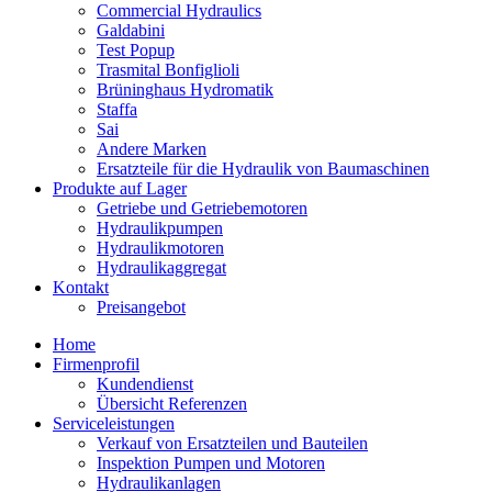
Commercial Hydraulics
Galdabini
Test Popup
Trasmital Bonfiglioli
Brüninghaus Hydromatik
Staffa
Sai
Andere Marken
Ersatzteile für die Hydraulik von Baumaschinen
Produkte auf Lager
Getriebe und Getriebemotoren
Hydraulikpumpen
Hydraulikmotoren
Hydraulikaggregat
Kontakt
Preisangebot
Home
Firmenprofil
Kundendienst
Übersicht Referenzen
Serviceleistungen
Verkauf von Ersatzteilen und Bauteilen
Inspektion Pumpen und Motoren
Hydraulikanlagen