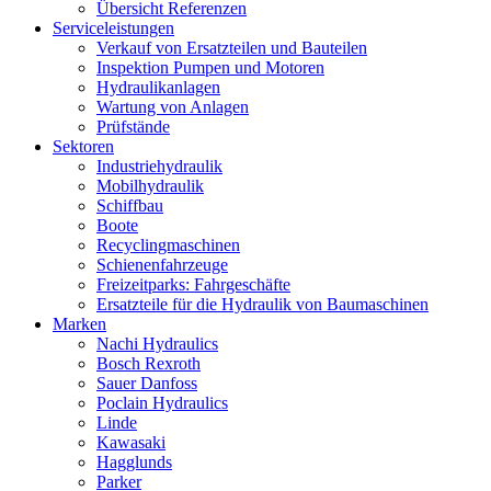
Übersicht Referenzen
Serviceleistungen
Verkauf von Ersatzteilen und Bauteilen
Inspektion Pumpen und Motoren
Hydraulikanlagen
Wartung von Anlagen
Prüfstände
Sektoren
Industriehydraulik
Mobilhydraulik
Schiffbau
Boote
Recyclingmaschinen
Schienenfahrzeuge
Freizeitparks: Fahrgeschäfte
Ersatzteile für die Hydraulik von Baumaschinen
Marken
Nachi Hydraulics
Bosch Rexroth
Sauer Danfoss
Poclain Hydraulics
Linde
Kawasaki
Hagglunds
Parker