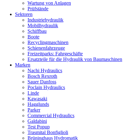
Wartung von Anlagen
Prüfstände
Sektoren
Industriehydraulik
Mobilhydraulik
Schiffbau
Boote
Recyclingmaschinen
Schienenfahrzeuge
Freizeitparks: Fahrgeschäfte
Ersatzteile für die Hydraulik von Baumaschinen
Marken
Nachi Hydraulics
Bosch Rexroth
Sauer Danfoss
Poclain Hydraulics
Linde
Kawasaki
Hagglunds
Parker
Commercial Hydraulics
Galdabini
Test Popup
Trasmital Bonfiglioli
Brüninghaus Hydromatik