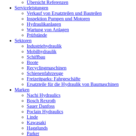
Übersicht Referenzen
Serviceleistungen
Verkauf von Ersatzteilen und Bauteilen
Inspektion Pumpen und Motoren
Hydraulikanlagen
Wartung von Anlagen
Prüfstände
Sektoren
Industriehydraulik
Mobilhydraulik
Schiffbau
Boote
Recyclingmaschinen
Schienenfahrzeuge
Freizeitparks: Fahrgeschäfte
Ersatzteile für die Hydraulik von Baumaschinen
Marken
Nachi Hydraulics
Bosch Rexroth
Sauer Danfoss
Poclain Hydraulics
Linde
Kawasaki
Hagglunds
Parker