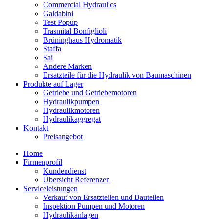
Commercial Hydraulics
Galdabini
Test Popup
Trasmital Bonfiglioli
Brüninghaus Hydromatik
Staffa
Sai
Andere Marken
Ersatzteile für die Hydraulik von Baumaschinen
Produkte auf Lager
Getriebe und Getriebemotoren
Hydraulikpumpen
Hydraulikmotoren
Hydraulikaggregat
Kontakt
Preisangebot
Home
Firmenprofil
Kundendienst
Übersicht Referenzen
Serviceleistungen
Verkauf von Ersatzteilen und Bauteilen
Inspektion Pumpen und Motoren
Hydraulikanlagen