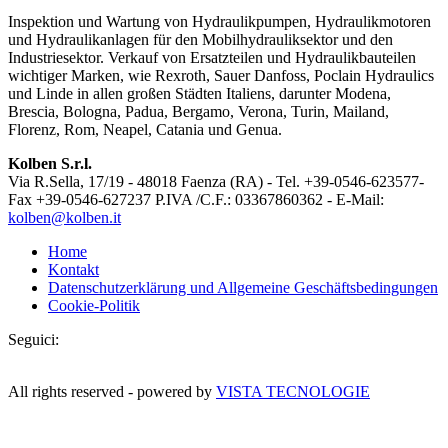
Inspektion und Wartung von Hydraulikpumpen, Hydraulikmotoren
und Hydraulikanlagen für den Mobilhydrauliksektor und den
Industriesektor. Verkauf von Ersatzteilen und Hydraulikbauteilen
wichtiger Marken, wie Rexroth, Sauer Danfoss, Poclain Hydraulics
und Linde in allen großen Städten Italiens, darunter Modena,
Brescia, Bologna, Padua, Bergamo, Verona, Turin, Mailand,
Florenz, Rom, Neapel, Catania und Genua.
Kolben S.r.l.
Via R.Sella, 17/19 - 48018 Faenza (RA) - Tel. +39-0546-623577-
Fax +39-0546-627237 P.IVA /C.F.: 03367860362 - E-Mail:
kolben@kolben.it
Home
Kontakt
Datenschutzerklärung und Allgemeine Geschäftsbedingungen
Cookie-Politik
Seguici:
All rights reserved - powered by
VISTA TECNOLOGIE