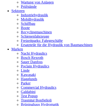
Wartung von Anlagen
Prüfstände
Sektoren
Industriehydraulik
Mobilhydraulik
Schiffbau
Boote
Recyclingmaschinen
Schienenfahrzeuge
Freizeitparks: Fahrgeschäfte
Ersatzteile für die Hydraulik von Baumaschinen
Marken
Nachi Hydraulics
Bosch Rexroth
Sauer Danfoss
Poclain Hydraulics
Linde
Kawasaki
Hagglunds
Parker
Commercial Hydraulics
Galdabini
Test Popup
Trasmital Bonfiglioli
Brüninghaus Hydromatik