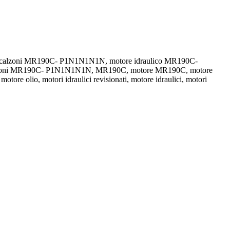
e calzoni MR190C- P1N1N1N1N, motore idraulico MR190C-
alzoni MR190C- P1N1N1N1N, MR190C, motore MR190C, motore
re olio, motori idraulici revisionati, motore idraulici, motori