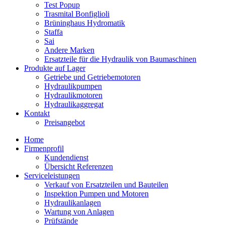
Test Popup
Trasmital Bonfiglioli
Brüninghaus Hydromatik
Staffa
Sai
Andere Marken
Ersatzteile für die Hydraulik von Baumaschinen
Produkte auf Lager
Getriebe und Getriebemotoren
Hydraulikpumpen
Hydraulikmotoren
Hydraulikaggregat
Kontakt
Preisangebot
Home
Firmenprofil
Kundendienst
Übersicht Referenzen
Serviceleistungen
Verkauf von Ersatzteilen und Bauteilen
Inspektion Pumpen und Motoren
Hydraulikanlagen
Wartung von Anlagen
Prüfstände