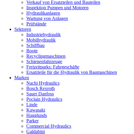
Verkauf von Ersatzteilen und Bauteilen
Inspektion Pumpen und Motoren
Hydraulikanlagen
Wartung von Anlagen
Prüfstände
Sektoren
Industriehydraulik
Mobilhydraulik
Schiffbau
Boote
Recyclingmaschinen
Schienenfahrzeuge
Freizeitparks: Fahrgeschäfte
Ersatzteile für die Hydraulik von Baumaschinen
Marken
Nachi Hydraulics
Bosch Rexroth
Sauer Danfoss
Poclain Hydraulics
Linde
Kawasaki
Hagglunds
Parker
Commercial Hydraulics
Galdabini