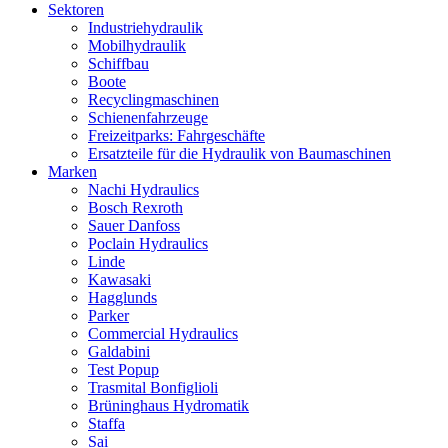
Sektoren
Industriehydraulik
Mobilhydraulik
Schiffbau
Boote
Recyclingmaschinen
Schienenfahrzeuge
Freizeitparks: Fahrgeschäfte
Ersatzteile für die Hydraulik von Baumaschinen
Marken
Nachi Hydraulics
Bosch Rexroth
Sauer Danfoss
Poclain Hydraulics
Linde
Kawasaki
Hagglunds
Parker
Commercial Hydraulics
Galdabini
Test Popup
Trasmital Bonfiglioli
Brüninghaus Hydromatik
Staffa
Sai