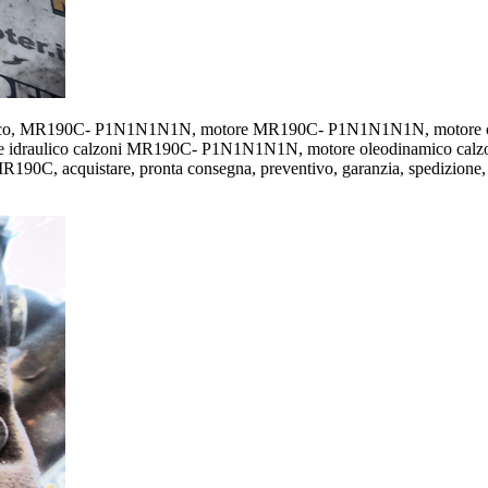
eodinamico, MR190C- P1N1N1N1N, motore MR190C- P1N1N1N1N, motor
idraulico calzoni MR190C- P1N1N1N1N, motore oleodinamico c
, acquistare, pronta consegna, preventivo, garanzia, spedizione, moto