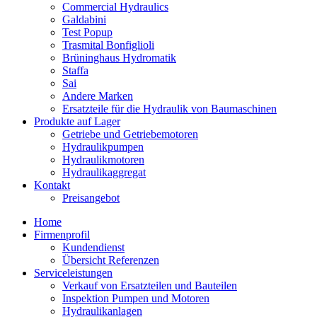
Commercial Hydraulics
Galdabini
Test Popup
Trasmital Bonfiglioli
Brüninghaus Hydromatik
Staffa
Sai
Andere Marken
Ersatzteile für die Hydraulik von Baumaschinen
Produkte auf Lager
Getriebe und Getriebemotoren
Hydraulikpumpen
Hydraulikmotoren
Hydraulikaggregat
Kontakt
Preisangebot
Home
Firmenprofil
Kundendienst
Übersicht Referenzen
Serviceleistungen
Verkauf von Ersatzteilen und Bauteilen
Inspektion Pumpen und Motoren
Hydraulikanlagen