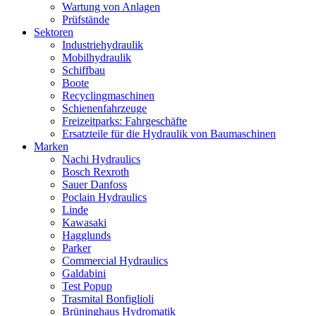
Wartung von Anlagen
Prüfstände
Sektoren
Industriehydraulik
Mobilhydraulik
Schiffbau
Boote
Recyclingmaschinen
Schienenfahrzeuge
Freizeitparks: Fahrgeschäfte
Ersatzteile für die Hydraulik von Baumaschinen
Marken
Nachi Hydraulics
Bosch Rexroth
Sauer Danfoss
Poclain Hydraulics
Linde
Kawasaki
Hagglunds
Parker
Commercial Hydraulics
Galdabini
Test Popup
Trasmital Bonfiglioli
Brüninghaus Hydromatik