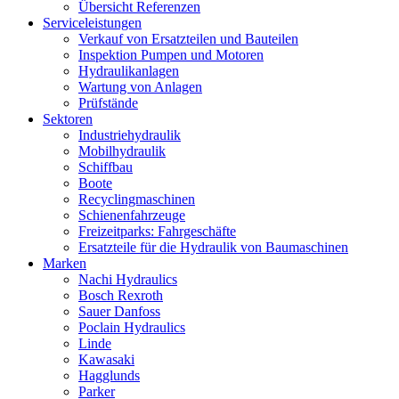
Übersicht Referenzen
Serviceleistungen
Verkauf von Ersatzteilen und Bauteilen
Inspektion Pumpen und Motoren
Hydraulikanlagen
Wartung von Anlagen
Prüfstände
Sektoren
Industriehydraulik
Mobilhydraulik
Schiffbau
Boote
Recyclingmaschinen
Schienenfahrzeuge
Freizeitparks: Fahrgeschäfte
Ersatzteile für die Hydraulik von Baumaschinen
Marken
Nachi Hydraulics
Bosch Rexroth
Sauer Danfoss
Poclain Hydraulics
Linde
Kawasaki
Hagglunds
Parker