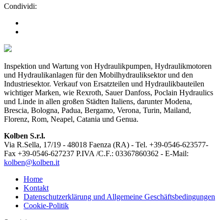
Condividi:
Inspektion und Wartung von Hydraulikpumpen, Hydraulikmotoren
und Hydraulikanlagen für den Mobilhydrauliksektor und den
Industriesektor. Verkauf von Ersatzteilen und Hydraulikbauteilen
wichtiger Marken, wie Rexroth, Sauer Danfoss, Poclain Hydraulics
und Linde in allen großen Städten Italiens, darunter Modena,
Brescia, Bologna, Padua, Bergamo, Verona, Turin, Mailand,
Florenz, Rom, Neapel, Catania und Genua.
Kolben S.r.l.
Via R.Sella, 17/19 - 48018 Faenza (RA) - Tel. +39-0546-623577-
Fax +39-0546-627237 P.IVA /C.F.: 03367860362 - E-Mail:
kolben@kolben.it
Home
Kontakt
Datenschutzerklärung und Allgemeine Geschäftsbedingungen
Cookie-Politik