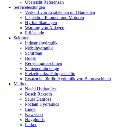
Übersicht Referenzen
Serviceleistungen
Verkauf von Ersatzteilen und Bauteilen
Inspektion Pumpen und Motoren
Hydraulikanlagen
Wartung von Anlagen
Prüfstände
Sektoren
Industriehydraulik
Mobilhydraulik
Schiffbau
Boote
Recyclingmaschinen
Schienenfahrzeuge
Freizeitparks: Fahrgeschäfte
Ersatzteile für die Hydraulik von Baumaschinen
Marken
Nachi Hydraulics
Bosch Rexroth
Sauer Danfoss
Poclain Hydraulics
Linde
Kawasaki
Hagglunds
Parker