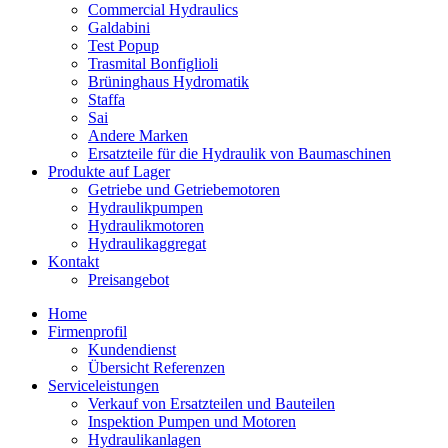
Commercial Hydraulics
Galdabini
Test Popup
Trasmital Bonfiglioli
Brüninghaus Hydromatik
Staffa
Sai
Andere Marken
Ersatzteile für die Hydraulik von Baumaschinen
Produkte auf Lager
Getriebe und Getriebemotoren
Hydraulikpumpen
Hydraulikmotoren
Hydraulikaggregat
Kontakt
Preisangebot
Home
Firmenprofil
Kundendienst
Übersicht Referenzen
Serviceleistungen
Verkauf von Ersatzteilen und Bauteilen
Inspektion Pumpen und Motoren
Hydraulikanlagen