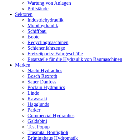
Wartung von Anlagen
Prüfstände
Sektoren
Industriehydraulik
Mobilhydraulik
Schiffbau
Boote
Recyclingmaschinen
Schienenfahrzeuge
Freizeitparks: Fahrgeschäfte
Ersatzteile für die Hydraulik von Baumaschinen
Marken
Nachi Hydraulics
Bosch Rexroth
Sauer Danfoss
Poclain Hydraulics
Linde
Kawasaki
Hagglunds
Parker
Commercial Hydraulics
Galdabini
Test Popup
Trasmital Bonfiglioli
Brüninghaus Hydromatik