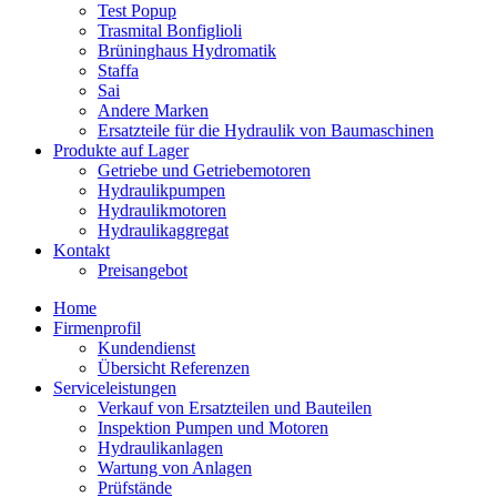
Test Popup
Trasmital Bonfiglioli
Brüninghaus Hydromatik
Staffa
Sai
Andere Marken
Ersatzteile für die Hydraulik von Baumaschinen
Produkte auf Lager
Getriebe und Getriebemotoren
Hydraulikpumpen
Hydraulikmotoren
Hydraulikaggregat
Kontakt
Preisangebot
Home
Firmenprofil
Kundendienst
Übersicht Referenzen
Serviceleistungen
Verkauf von Ersatzteilen und Bauteilen
Inspektion Pumpen und Motoren
Hydraulikanlagen
Wartung von Anlagen
Prüfstände