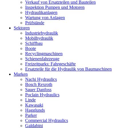
Verkauf von Ersatzteilen und Bauteilen
Inspektion Pumpen und Motoren
Hydraulikanlagen
Wartung von Anlagen
Prüfstände
Sektoren
Industriehydraulik
Mobilhydraulik
Schiffbau
Boote
Recyclingmaschinen
Schienenfahrzeuge
Freizeitparks: Fahrgeschäfte
Ersatzteile für die Hydraulik von Baumaschinen
Marken
Nachi Hydraulics
Bosch Rexroth
Sauer Danfoss
Poclain Hydraulics
Linde
Kawasaki
Hagglunds
Parker
Commercial Hydraulics
Galdabini