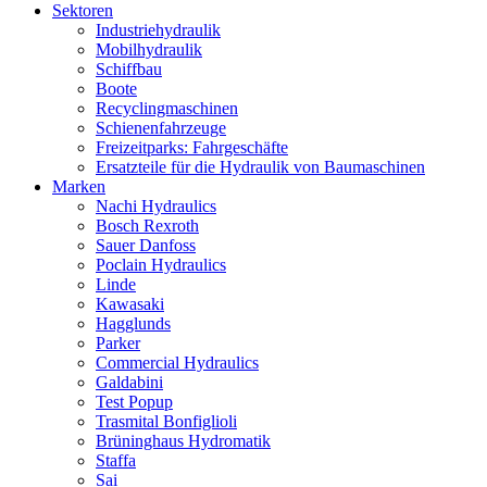
Sektoren
Industriehydraulik
Mobilhydraulik
Schiffbau
Boote
Recyclingmaschinen
Schienenfahrzeuge
Freizeitparks: Fahrgeschäfte
Ersatzteile für die Hydraulik von Baumaschinen
Marken
Nachi Hydraulics
Bosch Rexroth
Sauer Danfoss
Poclain Hydraulics
Linde
Kawasaki
Hagglunds
Parker
Commercial Hydraulics
Galdabini
Test Popup
Trasmital Bonfiglioli
Brüninghaus Hydromatik
Staffa
Sai