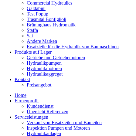
Commercial Hydraulics
Galdabini
Test Popup
Trasmital Bonfiglioli
Brüninghaus Hydromatik
Staffa
Sai
Andere Marken
Ersatzteile für die Hydraulik von Baumaschinen
Produkte auf Lager
Getriebe und Getriebemotoren
Hydraulikpumpen
Hydraulikmotoren
Hydraulikaggregat
Kontakt
Preisangebot
Home
Firmenprofil
Kundendienst
Übersicht Referenzen
Serviceleistungen
Verkauf von Ersatzteilen und Bauteilen
Inspektion Pumpen und Motoren
Hydraulikanlagen