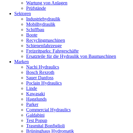
Wartung von Anlagen
Prüfstände
Sektoren
Industriehydraulik
Mobilhydraulik
Schiffbau
Boote
Recyclingmaschinen
Schienenfahrzeuge
Freizeitparks: Fahrgeschäfte
Ersatzteile für die Hydraulik von Baumaschinen
Marken
Nachi Hydraulics
Bosch Rexroth
Sauer Danfoss
Poclain Hydraulics
Linde
Kawasaki
Hagglunds
Parker
Commercial Hydraulics
Galdabini
Test Popup
Trasmital Bonfiglioli
Brüninghaus Hydromatik