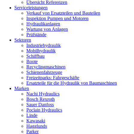
Übersicht Referenzen
Serviceleistungen
Verkauf von Ersatzteilen und Bauteilen
Inspektion Pumpen und Motoren
Hydraulikanlagen
Wartung von Anlagen
Prüfstände
Sektoren
Industriehydraulik
Mobilhydraulik
Schiffbau
Boote
Recyclingmaschinen
Schienenfahrzeuge
Freizeitparks: Fahrgeschäfte
Ersatzteile für die Hydraulik von Baumaschinen
Marken
Nachi Hydraulics
Bosch Rexroth
Sauer Danfoss
Poclain Hydraulics
Linde
Kawasaki
Hagglunds
Parker