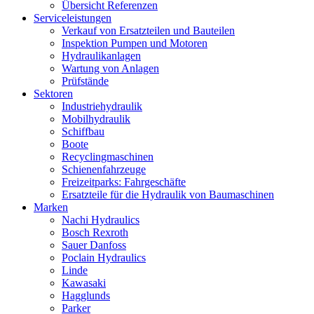
Übersicht Referenzen
Serviceleistungen
Verkauf von Ersatzteilen und Bauteilen
Inspektion Pumpen und Motoren
Hydraulikanlagen
Wartung von Anlagen
Prüfstände
Sektoren
Industriehydraulik
Mobilhydraulik
Schiffbau
Boote
Recyclingmaschinen
Schienenfahrzeuge
Freizeitparks: Fahrgeschäfte
Ersatzteile für die Hydraulik von Baumaschinen
Marken
Nachi Hydraulics
Bosch Rexroth
Sauer Danfoss
Poclain Hydraulics
Linde
Kawasaki
Hagglunds
Parker