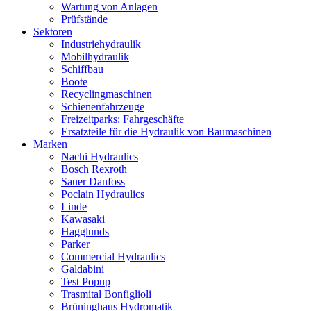
Wartung von Anlagen
Prüfstände
Sektoren
Industriehydraulik
Mobilhydraulik
Schiffbau
Boote
Recyclingmaschinen
Schienenfahrzeuge
Freizeitparks: Fahrgeschäfte
Ersatzteile für die Hydraulik von Baumaschinen
Marken
Nachi Hydraulics
Bosch Rexroth
Sauer Danfoss
Poclain Hydraulics
Linde
Kawasaki
Hagglunds
Parker
Commercial Hydraulics
Galdabini
Test Popup
Trasmital Bonfiglioli
Brüninghaus Hydromatik