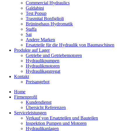
Commercial Hydraulics
Galdabini
Test Popup
Trasmital Bonfiglioli
Brüninghaus Hydromatik
Staffa
Sai
Andere Marken
Ersatzteile für die Hydraulik von Baumaschinen
Produkte auf Lager
Getriebe und Getriebemotoren
Hydraulikpumpen
Hydraulikmotoren
Hydraulikaggregat
Kontakt
Preisangebot
Home
Firmenprofil
Kundendienst
Übersicht Referenzen
Serviceleistungen
Verkauf von Ersatzteilen und Bauteilen
Inspektion Pumpen und Motoren
Hydraulikanlagen