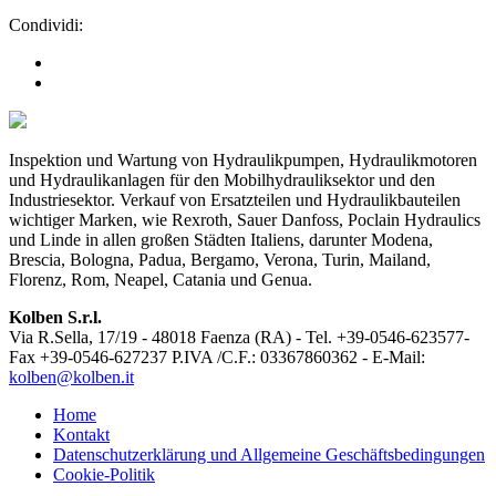
Condividi:
Inspektion und Wartung von Hydraulikpumpen, Hydraulikmotoren
und Hydraulikanlagen für den Mobilhydrauliksektor und den
Industriesektor. Verkauf von Ersatzteilen und Hydraulikbauteilen
wichtiger Marken, wie Rexroth, Sauer Danfoss, Poclain Hydraulics
und Linde in allen großen Städten Italiens, darunter Modena,
Brescia, Bologna, Padua, Bergamo, Verona, Turin, Mailand,
Florenz, Rom, Neapel, Catania und Genua.
Kolben S.r.l.
Via R.Sella, 17/19 - 48018 Faenza (RA) - Tel. +39-0546-623577-
Fax +39-0546-627237 P.IVA /C.F.: 03367860362 - E-Mail:
kolben@kolben.it
Home
Kontakt
Datenschutzerklärung und Allgemeine Geschäftsbedingungen
Cookie-Politik