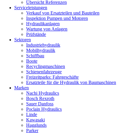
Übersicht Referenzen
Serviceleistungen
Verkauf von Ersatzteilen und Bauteilen
Inspektion Pumpen und Motoren
Hydraulikanlagen
Wartung von Anlagen
Prüfstände
Sektoren
Industriehydraulik
Mobilhydraulik
Schiffbau
Boote
Recyclingmaschinen
Schienenfahrzeuge
Freizeitparks: Fahrgeschäfte
Ersatzteile für die Hydraulik von Baumaschinen
Marken
Nachi Hydraulics
Bosch Rexroth
Sauer Danfoss
Poclain Hydraulics
Linde
Kawasaki
Hagglunds
Parker