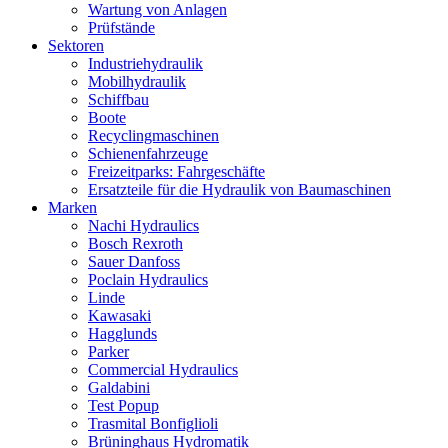
Wartung von Anlagen
Prüfstände
Sektoren
Industriehydraulik
Mobilhydraulik
Schiffbau
Boote
Recyclingmaschinen
Schienenfahrzeuge
Freizeitparks: Fahrgeschäfte
Ersatzteile für die Hydraulik von Baumaschinen
Marken
Nachi Hydraulics
Bosch Rexroth
Sauer Danfoss
Poclain Hydraulics
Linde
Kawasaki
Hagglunds
Parker
Commercial Hydraulics
Galdabini
Test Popup
Trasmital Bonfiglioli
Brüninghaus Hydromatik