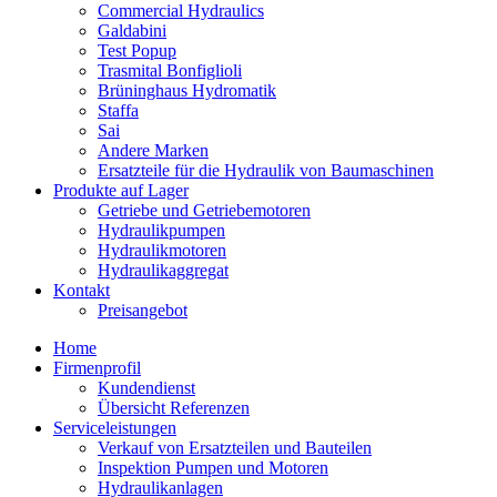
Commercial Hydraulics
Galdabini
Test Popup
Trasmital Bonfiglioli
Brüninghaus Hydromatik
Staffa
Sai
Andere Marken
Ersatzteile für die Hydraulik von Baumaschinen
Produkte auf Lager
Getriebe und Getriebemotoren
Hydraulikpumpen
Hydraulikmotoren
Hydraulikaggregat
Kontakt
Preisangebot
Home
Firmenprofil
Kundendienst
Übersicht Referenzen
Serviceleistungen
Verkauf von Ersatzteilen und Bauteilen
Inspektion Pumpen und Motoren
Hydraulikanlagen