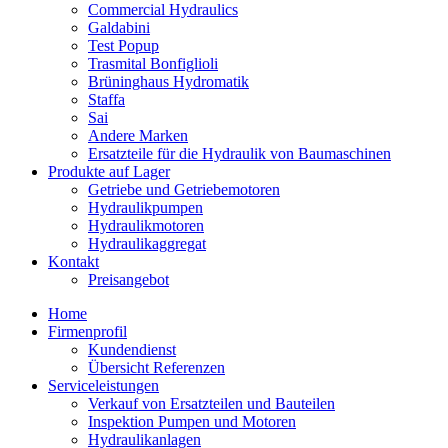
Commercial Hydraulics
Galdabini
Test Popup
Trasmital Bonfiglioli
Brüninghaus Hydromatik
Staffa
Sai
Andere Marken
Ersatzteile für die Hydraulik von Baumaschinen
Produkte auf Lager
Getriebe und Getriebemotoren
Hydraulikpumpen
Hydraulikmotoren
Hydraulikaggregat
Kontakt
Preisangebot
Home
Firmenprofil
Kundendienst
Übersicht Referenzen
Serviceleistungen
Verkauf von Ersatzteilen und Bauteilen
Inspektion Pumpen und Motoren
Hydraulikanlagen