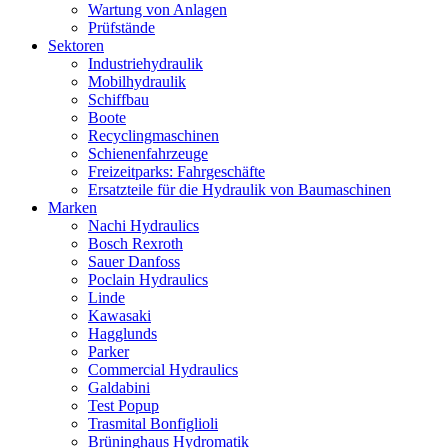
Wartung von Anlagen
Prüfstände
Sektoren
Industriehydraulik
Mobilhydraulik
Schiffbau
Boote
Recyclingmaschinen
Schienenfahrzeuge
Freizeitparks: Fahrgeschäfte
Ersatzteile für die Hydraulik von Baumaschinen
Marken
Nachi Hydraulics
Bosch Rexroth
Sauer Danfoss
Poclain Hydraulics
Linde
Kawasaki
Hagglunds
Parker
Commercial Hydraulics
Galdabini
Test Popup
Trasmital Bonfiglioli
Brüninghaus Hydromatik