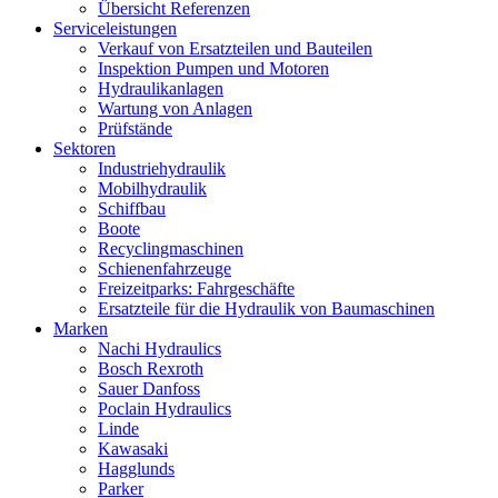
Übersicht Referenzen
Serviceleistungen
Verkauf von Ersatzteilen und Bauteilen
Inspektion Pumpen und Motoren
Hydraulikanlagen
Wartung von Anlagen
Prüfstände
Sektoren
Industriehydraulik
Mobilhydraulik
Schiffbau
Boote
Recyclingmaschinen
Schienenfahrzeuge
Freizeitparks: Fahrgeschäfte
Ersatzteile für die Hydraulik von Baumaschinen
Marken
Nachi Hydraulics
Bosch Rexroth
Sauer Danfoss
Poclain Hydraulics
Linde
Kawasaki
Hagglunds
Parker