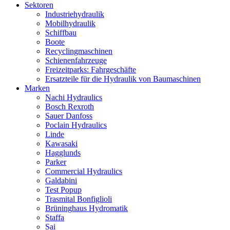
Sektoren
Industriehydraulik
Mobilhydraulik
Schiffbau
Boote
Recyclingmaschinen
Schienenfahrzeuge
Freizeitparks: Fahrgeschäfte
Ersatzteile für die Hydraulik von Baumaschinen
Marken
Nachi Hydraulics
Bosch Rexroth
Sauer Danfoss
Poclain Hydraulics
Linde
Kawasaki
Hagglunds
Parker
Commercial Hydraulics
Galdabini
Test Popup
Trasmital Bonfiglioli
Brüninghaus Hydromatik
Staffa
Sai