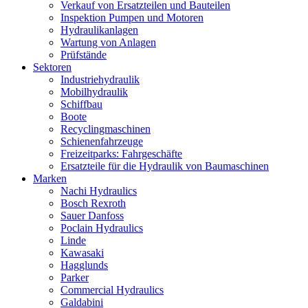
Verkauf von Ersatzteilen und Bauteilen
Inspektion Pumpen und Motoren
Hydraulikanlagen
Wartung von Anlagen
Prüfstände
Sektoren
Industriehydraulik
Mobilhydraulik
Schiffbau
Boote
Recyclingmaschinen
Schienenfahrzeuge
Freizeitparks: Fahrgeschäfte
Ersatzteile für die Hydraulik von Baumaschinen
Marken
Nachi Hydraulics
Bosch Rexroth
Sauer Danfoss
Poclain Hydraulics
Linde
Kawasaki
Hagglunds
Parker
Commercial Hydraulics
Galdabini