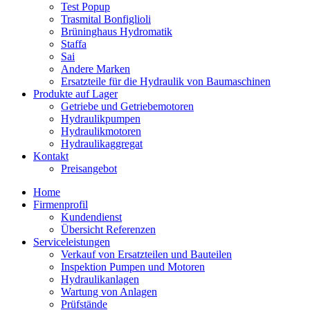
Test Popup
Trasmital Bonfiglioli
Brüninghaus Hydromatik
Staffa
Sai
Andere Marken
Ersatzteile für die Hydraulik von Baumaschinen
Produkte auf Lager
Getriebe und Getriebemotoren
Hydraulikpumpen
Hydraulikmotoren
Hydraulikaggregat
Kontakt
Preisangebot
Home
Firmenprofil
Kundendienst
Übersicht Referenzen
Serviceleistungen
Verkauf von Ersatzteilen und Bauteilen
Inspektion Pumpen und Motoren
Hydraulikanlagen
Wartung von Anlagen
Prüfstände