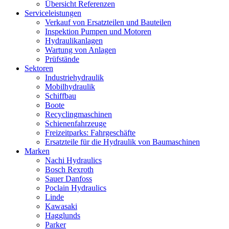
Übersicht Referenzen
Serviceleistungen
Verkauf von Ersatzteilen und Bauteilen
Inspektion Pumpen und Motoren
Hydraulikanlagen
Wartung von Anlagen
Prüfstände
Sektoren
Industriehydraulik
Mobilhydraulik
Schiffbau
Boote
Recyclingmaschinen
Schienenfahrzeuge
Freizeitparks: Fahrgeschäfte
Ersatzteile für die Hydraulik von Baumaschinen
Marken
Nachi Hydraulics
Bosch Rexroth
Sauer Danfoss
Poclain Hydraulics
Linde
Kawasaki
Hagglunds
Parker