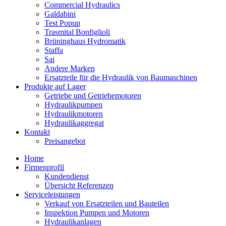
Commercial Hydraulics
Galdabini
Test Popup
Trasmital Bonfiglioli
Brüninghaus Hydromatik
Staffa
Sai
Andere Marken
Ersatzteile für die Hydraulik von Baumaschinen
Produkte auf Lager
Getriebe und Getriebemotoren
Hydraulikpumpen
Hydraulikmotoren
Hydraulikaggregat
Kontakt
Preisangebot
Home
Firmenprofil
Kundendienst
Übersicht Referenzen
Serviceleistungen
Verkauf von Ersatzteilen und Bauteilen
Inspektion Pumpen und Motoren
Hydraulikanlagen