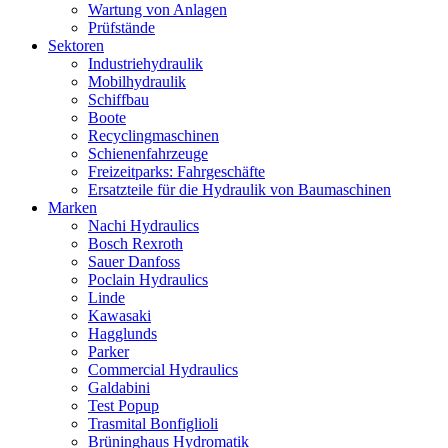
Wartung von Anlagen
Prüfstände
Sektoren
Industriehydraulik
Mobilhydraulik
Schiffbau
Boote
Recyclingmaschinen
Schienenfahrzeuge
Freizeitparks: Fahrgeschäfte
Ersatzteile für die Hydraulik von Baumaschinen
Marken
Nachi Hydraulics
Bosch Rexroth
Sauer Danfoss
Poclain Hydraulics
Linde
Kawasaki
Hagglunds
Parker
Commercial Hydraulics
Galdabini
Test Popup
Trasmital Bonfiglioli
Brüninghaus Hydromatik