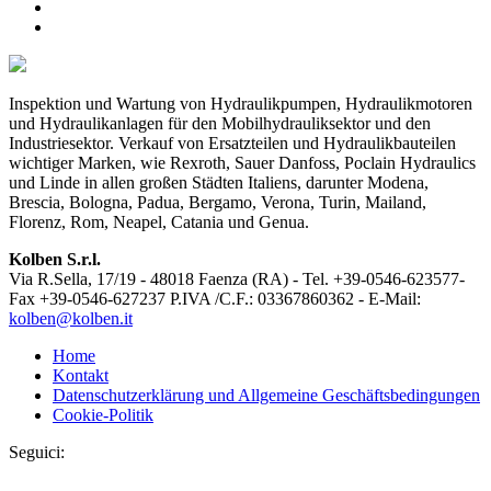
Inspektion und Wartung von Hydraulikpumpen, Hydraulikmotoren
und Hydraulikanlagen für den Mobilhydrauliksektor und den
Industriesektor. Verkauf von Ersatzteilen und Hydraulikbauteilen
wichtiger Marken, wie Rexroth, Sauer Danfoss, Poclain Hydraulics
und Linde in allen großen Städten Italiens, darunter Modena,
Brescia, Bologna, Padua, Bergamo, Verona, Turin, Mailand,
Florenz, Rom, Neapel, Catania und Genua.
Kolben S.r.l.
Via R.Sella, 17/19 - 48018 Faenza (RA) - Tel. +39-0546-623577-
Fax +39-0546-627237 P.IVA /C.F.: 03367860362 - E-Mail:
kolben@kolben.it
Home
Kontakt
Datenschutzerklärung und Allgemeine Geschäftsbedingungen
Cookie-Politik
Seguici: