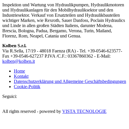
Inspektion und Wartung von Hydraulikpumpen, Hydraulikmotoren
und Hydraulikanlagen für den Mobilhydrauliksektor und den
Industriesektor. Verkauf von Ersatzteilen und Hydraulikbauteilen
wichtiger Marken, wie Rexroth, Sauer Danfoss, Poclain Hydraulics
und Linde in allen großen Städten Italiens, darunter Modena,
Brescia, Bologna, Padua, Bergamo, Verona, Turin, Mailand,
Florenz, Rom, Neapel, Catania und Genua.
Kolben S.r.l.
Via R.Sella, 17/19 - 48018 Faenza (RA) - Tel. +39-0546-623577-
Fax +39-0546-627237 P.IVA /C.F.: 03367860362 - E-Mail:
kolben@kolben.it
Home
Kontakt
Datenschutzerklärung und Allgemeine Geschäftsbedingungen
Cookie-Politik
Seguici:
All rights reserved - powered by
VISTA TECNOLOGIE