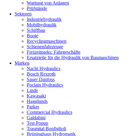
Wartung von Anlagen
Prüfstände
Sektoren
Industriehydraulik
Mobilhydraulik
Schiffbau
Boote
Recyclingmaschinen
Schienenfahrzeuge
Freizeitparks: Fahrgeschäfte
Ersatzteile für die Hydraulik von Baumaschinen
Marken
Nachi Hydraulics
Bosch Rexroth
Sauer Danfoss
Poclain Hydraulics
Linde
Kawasaki
Hagglunds
Parker
Commercial Hydraulics
Galdabini
Test Popup
Trasmital Bonfiglioli
Brüninghaus Hydromatik