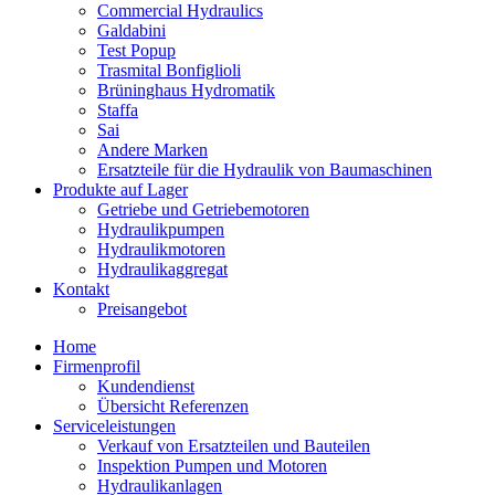
Commercial Hydraulics
Galdabini
Test Popup
Trasmital Bonfiglioli
Brüninghaus Hydromatik
Staffa
Sai
Andere Marken
Ersatzteile für die Hydraulik von Baumaschinen
Produkte auf Lager
Getriebe und Getriebemotoren
Hydraulikpumpen
Hydraulikmotoren
Hydraulikaggregat
Kontakt
Preisangebot
Home
Firmenprofil
Kundendienst
Übersicht Referenzen
Serviceleistungen
Verkauf von Ersatzteilen und Bauteilen
Inspektion Pumpen und Motoren
Hydraulikanlagen