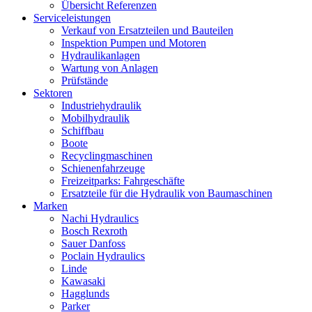
Übersicht Referenzen
Serviceleistungen
Verkauf von Ersatzteilen und Bauteilen
Inspektion Pumpen und Motoren
Hydraulikanlagen
Wartung von Anlagen
Prüfstände
Sektoren
Industriehydraulik
Mobilhydraulik
Schiffbau
Boote
Recyclingmaschinen
Schienenfahrzeuge
Freizeitparks: Fahrgeschäfte
Ersatzteile für die Hydraulik von Baumaschinen
Marken
Nachi Hydraulics
Bosch Rexroth
Sauer Danfoss
Poclain Hydraulics
Linde
Kawasaki
Hagglunds
Parker