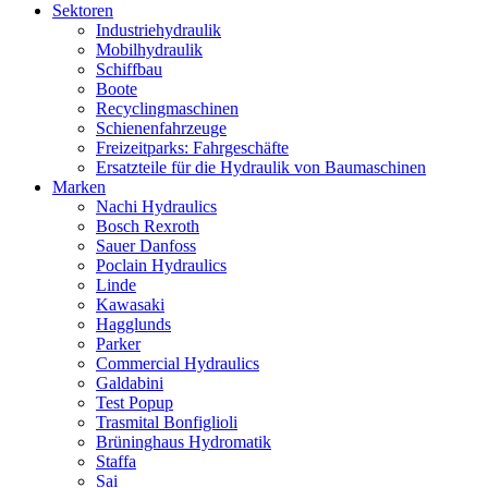
Sektoren
Industriehydraulik
Mobilhydraulik
Schiffbau
Boote
Recyclingmaschinen
Schienenfahrzeuge
Freizeitparks: Fahrgeschäfte
Ersatzteile für die Hydraulik von Baumaschinen
Marken
Nachi Hydraulics
Bosch Rexroth
Sauer Danfoss
Poclain Hydraulics
Linde
Kawasaki
Hagglunds
Parker
Commercial Hydraulics
Galdabini
Test Popup
Trasmital Bonfiglioli
Brüninghaus Hydromatik
Staffa
Sai