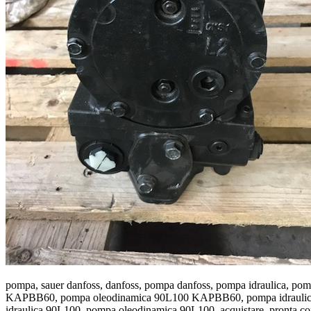
pompa, sauer danfoss, danfoss, pompa danfoss, pompa idraulic
KAPBB60, pompa oleodinamica 90L100 KAPBB60, pompa idraulic
idraulica 90L100, pompa oleodinamica 90L100, acquistare, pronta con