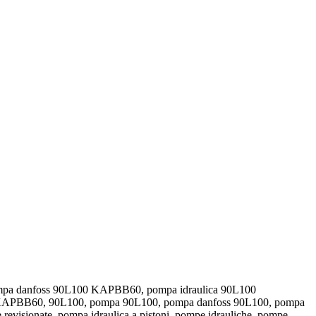
ompa danfoss 90L100 KAPBB60, pompa idraulica 90L100
KAPBB60, 90L100, pompa 90L100, pompa danfoss 90L100, pompa
revisionate, pompa idraulica a pistoni, pompe idrauliche, pompe