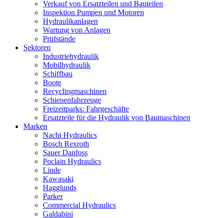
Verkauf von Ersatzteilen und Bauteilen
Inspektion Pumpen und Motoren
Hydraulikanlagen
Wartung von Anlagen
Prüfstände
Sektoren
Industriehydraulik
Mobilhydraulik
Schiffbau
Boote
Recyclingmaschinen
Schienenfahrzeuge
Freizeitparks: Fahrgeschäfte
Ersatzteile für die Hydraulik von Baumaschinen
Marken
Nachi Hydraulics
Bosch Rexroth
Sauer Danfoss
Poclain Hydraulics
Linde
Kawasaki
Hagglunds
Parker
Commercial Hydraulics
Galdabini