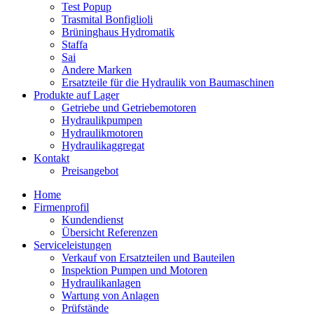
Test Popup
Trasmital Bonfiglioli
Brüninghaus Hydromatik
Staffa
Sai
Andere Marken
Ersatzteile für die Hydraulik von Baumaschinen
Produkte auf Lager
Getriebe und Getriebemotoren
Hydraulikpumpen
Hydraulikmotoren
Hydraulikaggregat
Kontakt
Preisangebot
Home
Firmenprofil
Kundendienst
Übersicht Referenzen
Serviceleistungen
Verkauf von Ersatzteilen und Bauteilen
Inspektion Pumpen und Motoren
Hydraulikanlagen
Wartung von Anlagen
Prüfstände