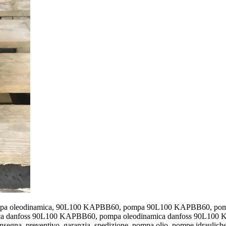
a, pompa oleodinamica, 90L100 KAPBB60, pompa 90L100 KAPBB60, p
a danfoss 90L100 KAPBB60, pompa oleodinamica danfoss 90L100 
segna, preventivo, garanzia, spedizione, pompa olio, pompe idrauliche 