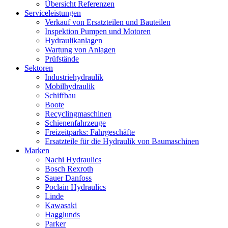
Übersicht Referenzen
Serviceleistungen
Verkauf von Ersatzteilen und Bauteilen
Inspektion Pumpen und Motoren
Hydraulikanlagen
Wartung von Anlagen
Prüfstände
Sektoren
Industriehydraulik
Mobilhydraulik
Schiffbau
Boote
Recyclingmaschinen
Schienenfahrzeuge
Freizeitparks: Fahrgeschäfte
Ersatzteile für die Hydraulik von Baumaschinen
Marken
Nachi Hydraulics
Bosch Rexroth
Sauer Danfoss
Poclain Hydraulics
Linde
Kawasaki
Hagglunds
Parker