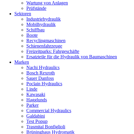
Wartung von Anlagen
Prüfstände
Sektoren
Industriehydraulik
Mobilhydraulik
Schiffbau
Boote
Recyclingmaschinen
Schienenfahrzeuge
Freizeitparks: Fahrgeschäfte
Ersatzteile für die Hydraulik von Baumaschinen
Marken
Nachi Hydraulics
Bosch Rexroth
Sauer Danfoss
Poclain Hydraulics
Linde
Kawasaki
Hagglunds
Parker
Commercial Hydraulics
Galdabini
Test Popup
Trasmital Bonfiglioli
Brüninghaus Hydromatik