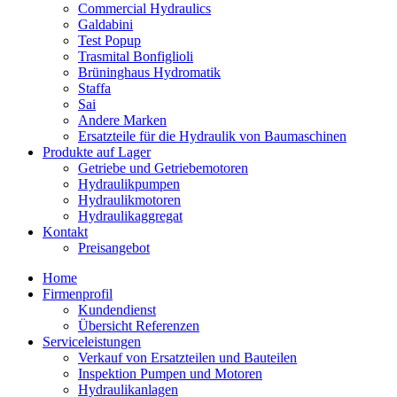
Commercial Hydraulics
Galdabini
Test Popup
Trasmital Bonfiglioli
Brüninghaus Hydromatik
Staffa
Sai
Andere Marken
Ersatzteile für die Hydraulik von Baumaschinen
Produkte auf Lager
Getriebe und Getriebemotoren
Hydraulikpumpen
Hydraulikmotoren
Hydraulikaggregat
Kontakt
Preisangebot
Home
Firmenprofil
Kundendienst
Übersicht Referenzen
Serviceleistungen
Verkauf von Ersatzteilen und Bauteilen
Inspektion Pumpen und Motoren
Hydraulikanlagen