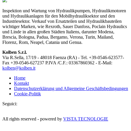
Inspektion und Wartung von Hydraulikpumpen, Hydraulikmotoren
und Hydraulikanlagen für den Mobilhydrauliksektor und den
Industriesektor. Verkauf von Ersatzteilen und Hydraulikbauteilen
wichtiger Marken, wie Rexroth, Sauer Danfoss, Poclain Hydraulics
und Linde in allen großen Städten Italiens, darunter Modena,
Brescia, Bologna, Padua, Bergamo, Verona, Turin, Mailand,
Florenz, Rom, Neapel, Catania und Genua.
Kolben S.r.l.
Via R.Sella, 17/19 - 48018 Faenza (RA) - Tel. +39-0546-623577-
Fax +39-0546-627237 P.IVA /C.F.: 03367860362 - E-Mail:
kolben@kolben.it
Home
Kontakt
Datenschutzerklärung und Allgemeine Geschäftsbedingungen
Cookie-Politik
Seguici:
All rights reserved - powered by
VISTA TECNOLOGIE