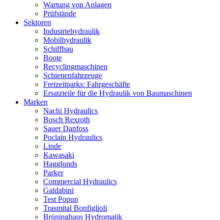
Wartung von Anlagen
Prüfstände
Sektoren
Industriehydraulik
Mobilhydraulik
Schiffbau
Boote
Recyclingmaschinen
Schienenfahrzeuge
Freizeitparks: Fahrgeschäfte
Ersatzteile für die Hydraulik von Baumaschinen
Marken
Nachi Hydraulics
Bosch Rexroth
Sauer Danfoss
Poclain Hydraulics
Linde
Kawasaki
Hagglunds
Parker
Commercial Hydraulics
Galdabini
Test Popup
Trasmital Bonfiglioli
Brüninghaus Hydromatik