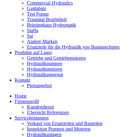
Commercial Hydraulics
Galdabini
Test Popup
Trasmital Bonfiglioli
Brüninghaus Hydromatik
Staffa
Sai
Andere Marken
Ersatzteile für die Hydraulik von Baumaschinen
Produkte auf Lager
Getriebe und Getriebemotoren
Hydraulikpumpen
Hydraulikmotoren
Hydraulikaggregat
Kontakt
Preisangebot
Home
Firmenprofil
Kundendienst
Übersicht Referenzen
Serviceleistungen
Verkauf von Ersatzteilen und Bauteilen
Inspektion Pumpen und Motoren
Hydraulikanlagen