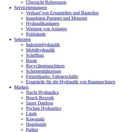
Übersicht Referenzen
Serviceleistungen
Verkauf von Ersatzteilen und Bauteilen
Inspektion Pumpen und Motoren
Hydraulikanlagen
Wartung von Anlagen
Prüfstände
Sektoren
Industriehydraulik
Mobilhydraulik
Schiffbau
Boote
Recyclingmaschinen
Schienenfahrzeuge
Freizeitparks: Fahrgeschäfte
Ersatzteile für die Hydraulik von Baumaschinen
Marken
Nachi Hydraulics
Bosch Rexroth
Sauer Danfoss
Poclain Hydraulics
Linde
Kawasaki
Hagglunds
Parker