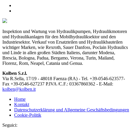
Inspektion und Wartung von Hydraulikpumpen, Hydraulikmotoren
und Hydraulikanlagen für den Mobilhydrauliksektor und den
Industriesektor. Verkauf von Ersatzteilen und Hydraulikbauteilen
wichtiger Marken, wie Rexroth, Sauer Danfoss, Poclain Hydraulics
und Linde in allen großen Städten Italiens, darunter Modena,
Brescia, Bologna, Padua, Bergamo, Verona, Turin, Mailand,
Florenz, Rom, Neapel, Catania und Genua.
Kolben S.r.l.
Via R.Sella, 17/19 - 48018 Faenza (RA) - Tel. +39-0546-623577-
Fax +39-0546-627237 P.IVA /C.F.: 03367860362 - E-Mail:
kolben@kolben.it
Home
Kontakt
Datenschutzerklärung und Allgemeine Geschäftsbedingungen
Cookie-Politik
Seguici: