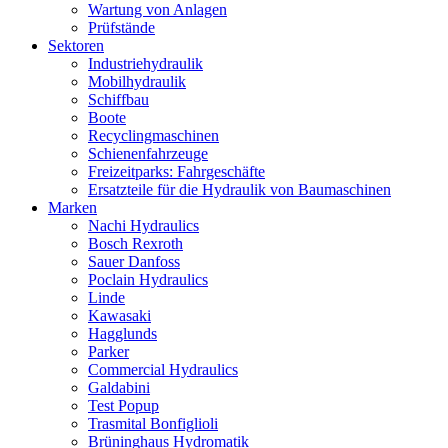
Wartung von Anlagen
Prüfstände
Sektoren
Industriehydraulik
Mobilhydraulik
Schiffbau
Boote
Recyclingmaschinen
Schienenfahrzeuge
Freizeitparks: Fahrgeschäfte
Ersatzteile für die Hydraulik von Baumaschinen
Marken
Nachi Hydraulics
Bosch Rexroth
Sauer Danfoss
Poclain Hydraulics
Linde
Kawasaki
Hagglunds
Parker
Commercial Hydraulics
Galdabini
Test Popup
Trasmital Bonfiglioli
Brüninghaus Hydromatik