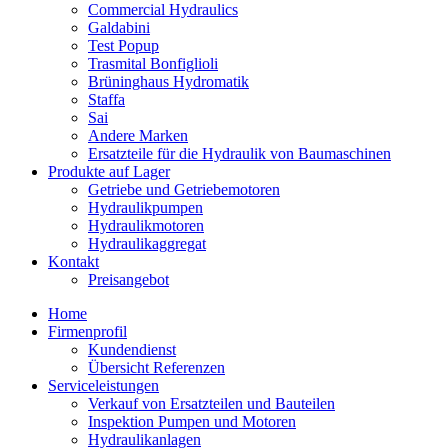
Commercial Hydraulics
Galdabini
Test Popup
Trasmital Bonfiglioli
Brüninghaus Hydromatik
Staffa
Sai
Andere Marken
Ersatzteile für die Hydraulik von Baumaschinen
Produkte auf Lager
Getriebe und Getriebemotoren
Hydraulikpumpen
Hydraulikmotoren
Hydraulikaggregat
Kontakt
Preisangebot
Home
Firmenprofil
Kundendienst
Übersicht Referenzen
Serviceleistungen
Verkauf von Ersatzteilen und Bauteilen
Inspektion Pumpen und Motoren
Hydraulikanlagen