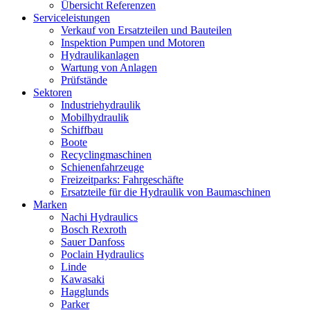
Übersicht Referenzen
Serviceleistungen
Verkauf von Ersatzteilen und Bauteilen
Inspektion Pumpen und Motoren
Hydraulikanlagen
Wartung von Anlagen
Prüfstände
Sektoren
Industriehydraulik
Mobilhydraulik
Schiffbau
Boote
Recyclingmaschinen
Schienenfahrzeuge
Freizeitparks: Fahrgeschäfte
Ersatzteile für die Hydraulik von Baumaschinen
Marken
Nachi Hydraulics
Bosch Rexroth
Sauer Danfoss
Poclain Hydraulics
Linde
Kawasaki
Hagglunds
Parker